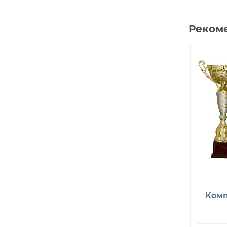
Рекоме
00 С
Звезда на стекле с
Комп
гравировкой