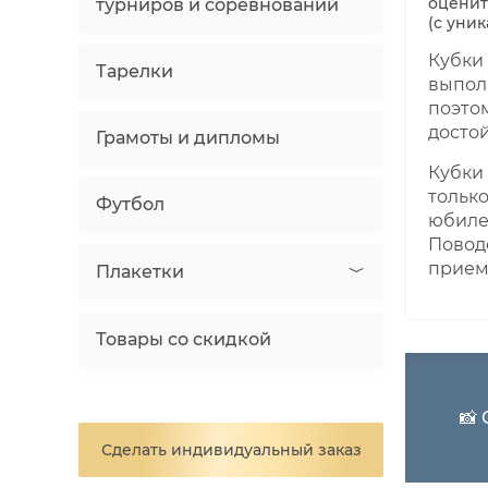
оценит
турниров и соревнований
(с уни
Кубки 
Тарелки
выпол
поэтом
досто
Грамоты и дипломы
Кубки
только
Футбол
юбиле
Повод
прием
Плакетки
Товары со скидкой
📸
Сделать индивидуальный заказ