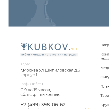
Нагр
Комп
мед
Адрес:
Мед
г.Москва Ул Шипиловская д.6
корпус 1
Фиг
График работы:
Пла
C 9 до 19 часов,
сб, вскр - выходные.
Тар
+7 (499) 398-06-62
Круж