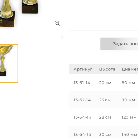
Задать во
Артикул
Высота
Диаме
13-61-14
20 см
80 мм
13-62-14
23 см
90 мм
13-64-14
28 см
120 мм
13-64-15
30 см
140 мм