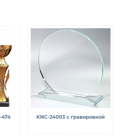
-474
KNC-24003 с гравировкой
Зв