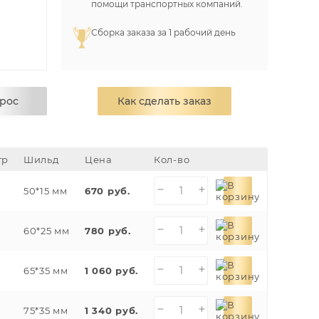
помощи транспортных компаний.
Сборка заказа за 1 рабочий день
прос
Как сделать заказ
тр
Шильд
Цена
Кол-во
50*15 мм
670 руб.
60*25 мм
780 руб.
65*35 мм
1 060 руб.
75*35 мм
1 340 руб.