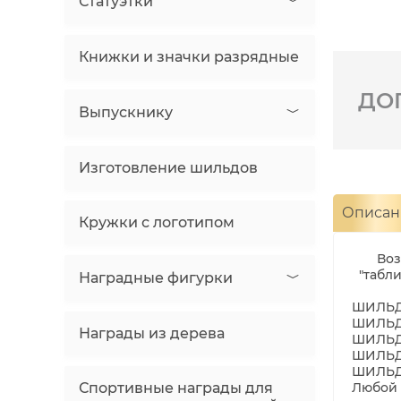
Статуэтки
Книжки и значки разрядные
ДО
Выпускнику
Изготовление шильдов
Описан
Кружки с логотипом
Возмо
"табли
Наградные фигурки
ШИЛЬД 
ШИЛЬД 
Награды из дерева
ШИЛЬД 
ШИЛЬД 
ШИЛЬД 
Спортивные награды для
Любой 