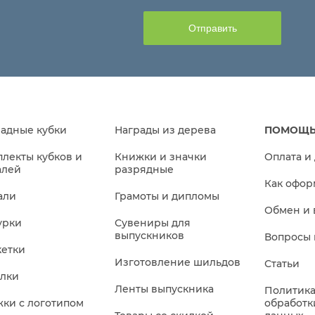
адные кубки
Награды из дерева
ПОМОЩЬ
лекты кубков и
Книжки и значки
Оплата и
алей
разрядные
Как офор
али
Грамоты и дипломы
Обмен и 
урки
Сувениры для
выпускников
Вопросы 
кетки
Изготовление шильдов
Статьи
елки
Ленты выпускника
Политика
ки с логотипом
обработк